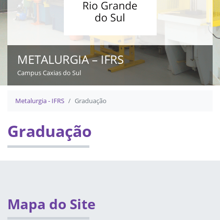
METALURGIA – IFRS
Campus Caxias do Sul
Início do conteúdo
Metalurgia - IFRS
Graduação
Graduação
Fim do conteúdo
Mapa do Site