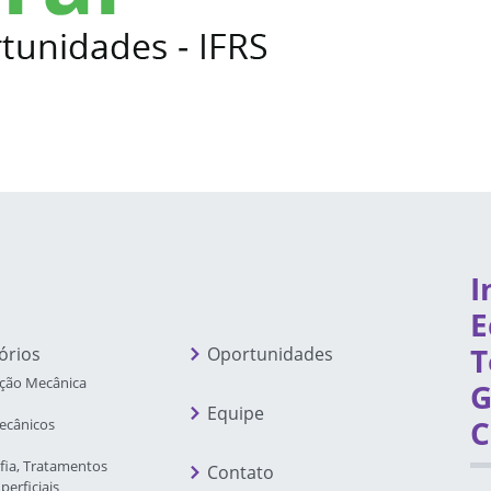
I
E
T
órios
Oportunidades
ção Mecânica
G
Equipe
C
ecânicos
fia, Tratamentos
Contato
perficiais