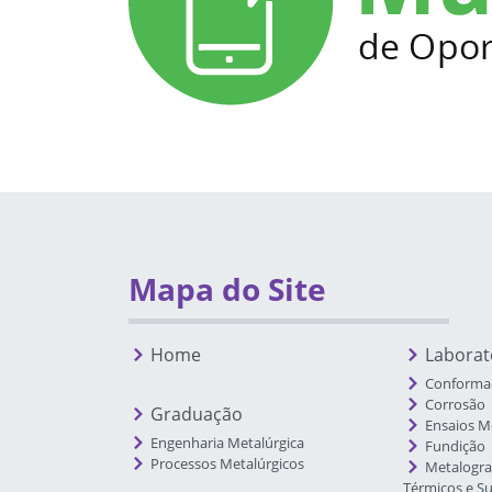
Fim do conteúdo
Mapa do Site
Home
Laborat
Conforma
Corrosão
Graduação
Ensaios M
Engenharia Metalúrgica
Fundição
Processos Metalúrgicos
Metalogra
Térmicos e Su