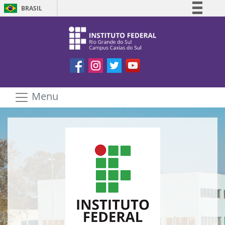
Pular para o conteúdo
BRASIL
Simplifique!
Comunica BR
Participe
Facebook
Instagram
Twitter
Youtube
Acesso à informação
Legislação
Esconder/Mostrar
Menu
Canais